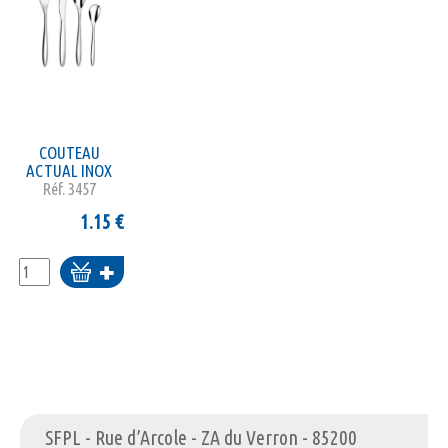
COUTEAU
ACTUAL INOX
Réf.
3457
1.15
€
Ajouter
au
panier
SFPL - Rue d’Arcole - ZA du Verron - 85200