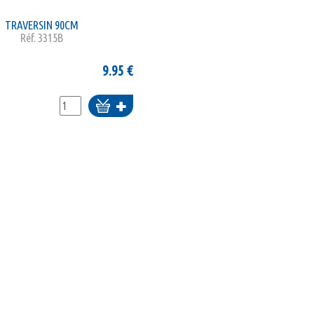
TRAVERSIN 90CM
Réf.
3315B
9.95
€
Ajouter
au
panier