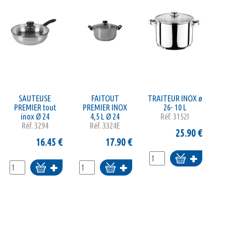
SAUTEUSE
FAITOUT
TRAITEUR INOX ø
PREMIER tout
PREMIER INOX
26- 10 L
inox Ø 24
4,5 L Ø 24
Réf.
3152I
Réf.
3294
Réf.
3324E
25.90
€
16.45
€
17.90
€
Ajouter
Ajouter
Ajouter
au
au
au
panier
panier
panier