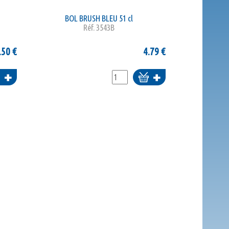
BOL BRUSH BLEU 51 cl
Réf.
3543B
.50
€
4.79
€
uter
Ajouter
au
au
nier
panier