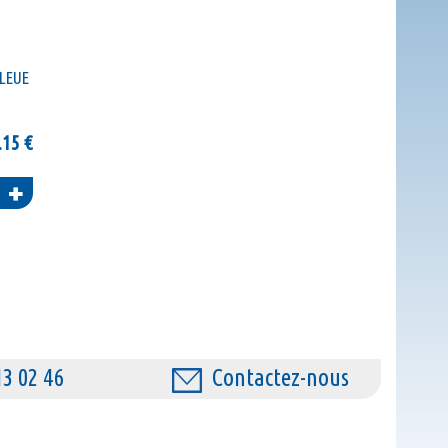
BLEUE
.15
€
uter
au
nier
13 02 46
Contactez-nous