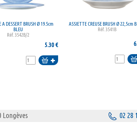
E A DESSERT BRUSH Ø 19.5cm
ASSIETTE CREUSE BRUSH Ø 22,5cm 
BLEU
Réf.
3541B
Réf.
3542B/2
6
5.30
€
Ajo
Ajouter
au
pa
panier
00 Longèves
02 28 