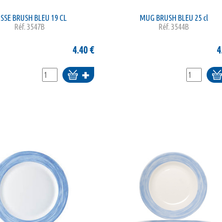
SSE BRUSH BLEU 19 CL
MUG BRUSH BLEU 25 cl
Réf.
3547B
Réf.
3544B
4.40
€
4
Ajouter
Ajo
au
panier
pa