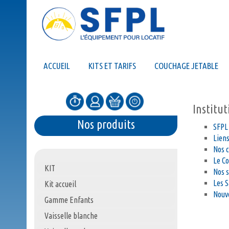
ACCUEIL
KITS ET TARIFS
COUCHAGE JETABLE
Institu
Nos produits
SFPL 
Lien
Nos 
Le C
KIT
Nos s
Les S
Kit accueil
Nouv
Gamme Enfants
Vaisselle blanche