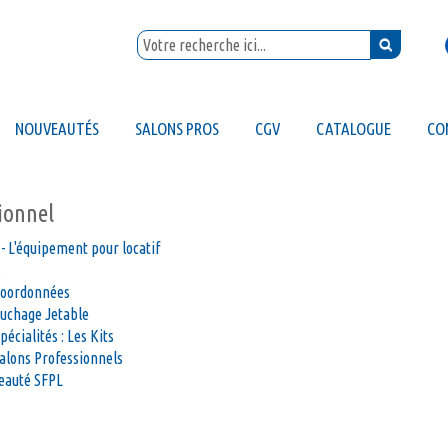
NOUVEAUTÉS
SALONS PROS
CGV
CATALOGUE
CO
tionnel
- L'équipement pour locatif
s
coordonnées
ouchage Jetable
pécialités : Les Kits
alons Professionnels
eauté SFPL