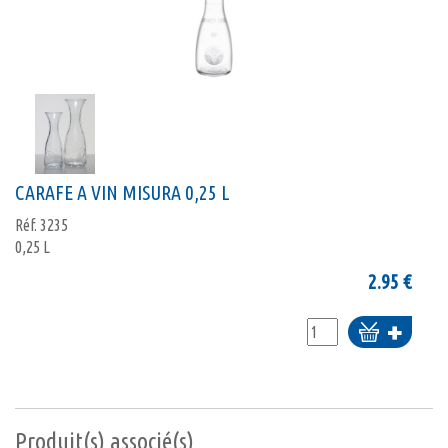
CARAFE A VIN MISURA 0,25 L
Réf.
3235
0,25 L
2.95
€
Ajouter
au
panier
Produit(s) associé(s)