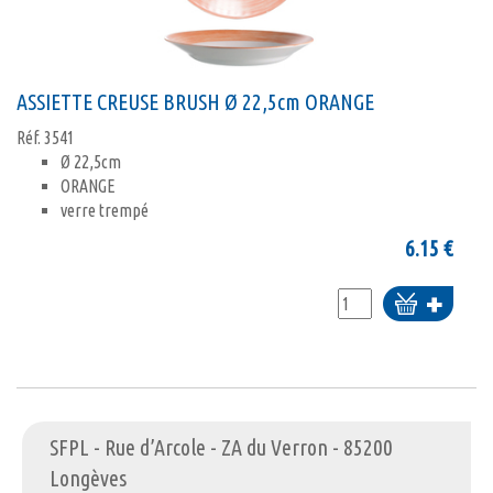
ASSIETTE CREUSE BRUSH Ø 22,5cm ORANGE
Réf.
3541
Ø 22,5cm
ORANGE
verre trempé
6.15
€
Ajouter
au
panier
SFPL - Rue d’Arcole - ZA du Verron - 85200
Longèves