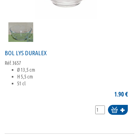
BOL LYS DURALEX
Réf.
3657
Ø 13,5 cm
H 5,5 cm
51 cl
1.90
€
Ajouter
au
panier