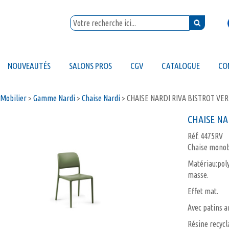
NOUVEAUTÉS
SALONS PROS
CGV
CATALOGUE
CO
Mobilier
>
Gamme Nardi
>
Chaise Nardi
>
CHAISE NARDI RIVA BISTROT VE
CHAISE NA
Réf.
4475RV
Chaise monobl
Matériau:poly
masse.
Effet mat.
Avec patins a
Résine recycl