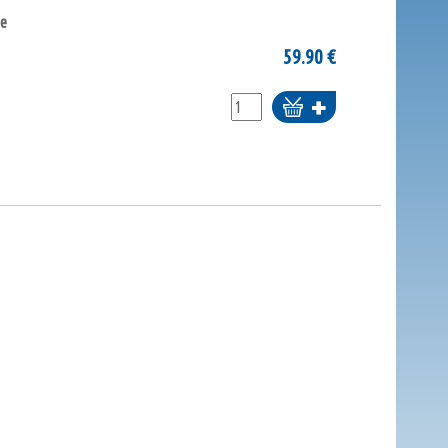
ne
59.90
€
Ajouter
au
panier