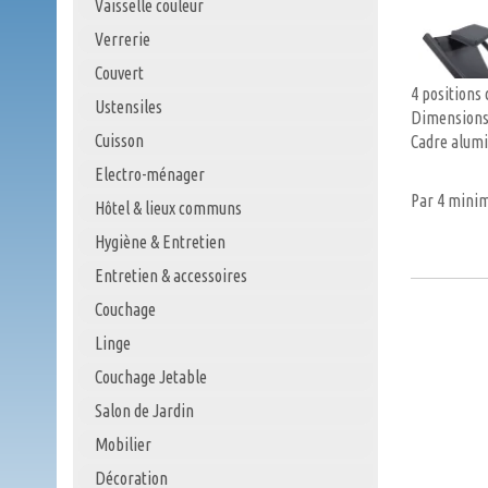
Vaisselle couleur
Verrerie
Couvert
4 positions 
Ustensiles
Dimensions 
Cuisson
Cadre alumin
Electro-ménager
Par 4 min
Hôtel & lieux communs
Hygiène & Entretien
Entretien & accessoires
Couchage
Linge
Couchage Jetable
Salon de Jardin
Mobilier
Décoration