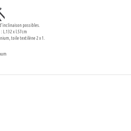
d’inclinaison possibles.
: L.132 x l.57cm
ium, toile textilène 2 x 1.
imum