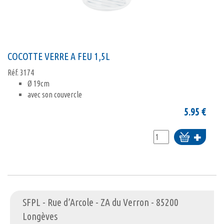
COCOTTE VERRE A FEU 1,5L
Réf.
3174
Ø 19cm
avec son couvercle
5.95
€
Ajouter
au
panier
SFPL - Rue d’Arcole - ZA du Verron - 85200
Longèves