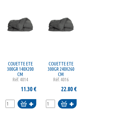
COUETTE ETE
COUETTE ETE
300GR 140X200
300GR 240X260
CM
CM
Réf.
4014
Réf.
4016
11.30
€
22.80
€
Ajouter
Ajouter
au
au
panier
panier