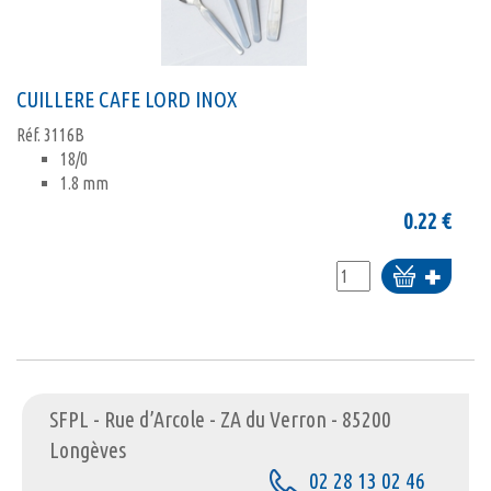
CUILLERE CAFE LORD INOX
Réf.
3116B
18/0
1.8 mm
0.22
€
Ajouter
au
panier
SFPL - Rue d’Arcole - ZA du Verron - 85200
Longèves
02 28 13 02 46