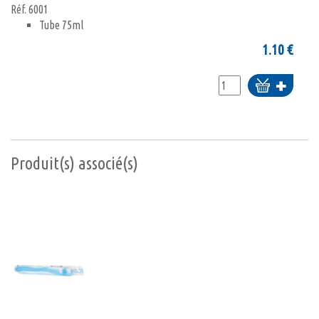
Réf.
6001
Tube 75ml
1.10
€
Ajouter
au
panier
Produit(s) associé(s)