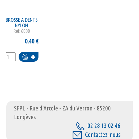
BROSSE A DENTS
NYLON
Réf.
6000
0.40
€
Ajouter
au
panier
SFPL - Rue d’Arcole - ZA du Verron - 85200
Longèves
02 28 13 02 46
Contactez-nous