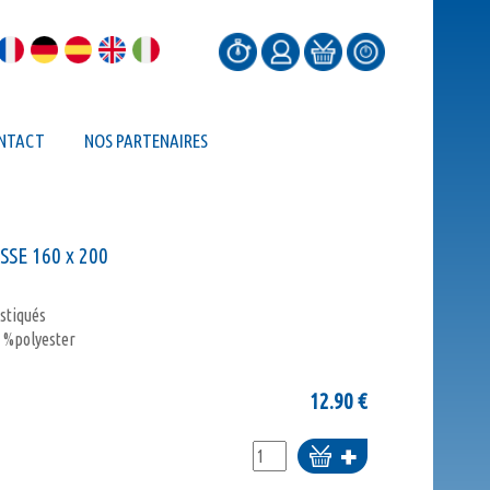
NTACT
NOS PARTENAIRES
SE 160 x 200
astiqués
 %polyester
12.90
€
Ajouter
au