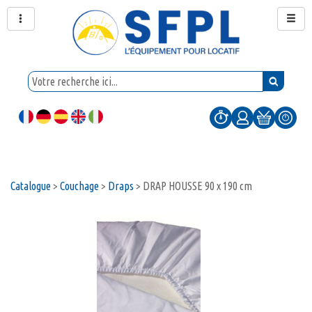
Catalogue
>
Couchage
>
Draps
>
DRAP HOUSSE 90 x 190 cm