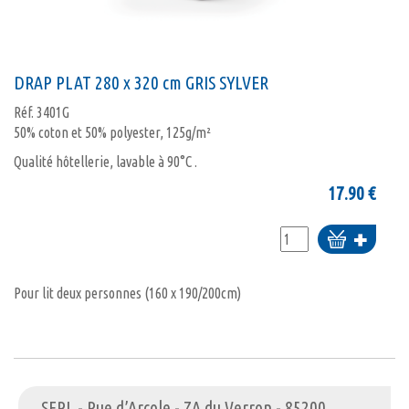
DRAP PLAT 280 x 320 cm GRIS SYLVER
Réf.
3401G
50% coton et 50% polyester, 125g/m²
Qualité hôtellerie, lavable à 90°C .
17.90
€
Ajouter
au
panier
Pour lit deux personnes (160 x 190/200cm)
SFPL - Rue d’Arcole - ZA du Verron - 85200