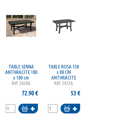
TABLE SENNA
TABLE ROSA 138
ANTHRACITE 180
x 88 CM
x 100 cm
ANTHRACITE
Réf.
3420A
Réf.
3423A
72.90
€
53
€
Ajouter
Ajouter
au
au
panier
panier