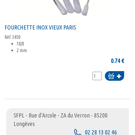
FOURCHETTE INOX VIEUX PARIS
Réf.
3450
18/0
2 mm
0.74
€
Ajouter
au
panier
SFPL - Rue d’Arcole - ZA du Verron - 85200
Longèves
02 28 13 02 46