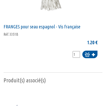
FRANGES pour seau espagnol - Vis française
Réf.
3351B
1.20
€
Ajouter
au
panier
Produit(s) associé(s)