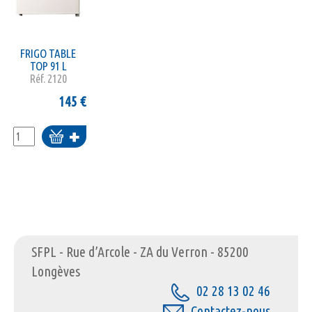
FRIGO TABLE
TOP 91 L
Réf.
2120
145
€
Ajouter
au
panier
SFPL - Rue d’Arcole - ZA du Verron - 85200
Longèves
02 28 13 02 46
Contactez-nous