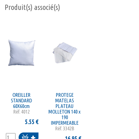
Produit(s) associé(s)
OREILLER
PROTEGE
STANDARD
MATELAS
60X60cm
PLATEAU
Réf.
4012
MOLLETON 140 x
190
5.55
€
IMPERMEABLE
Réf.
3342B
Ajouter
16.95
€