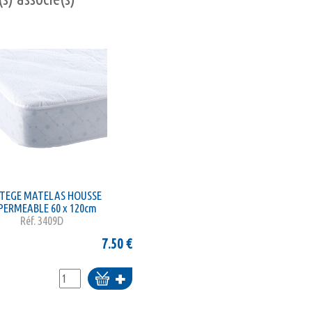
TEGE MATELAS HOUSSE
PERMEABLE 60 x 120cm
Réf.
3409D
7.50
€
Ajouter
au
panier