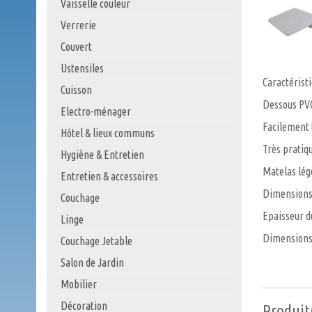
Vaisselle couleur
Verrerie
Couvert
Ustensiles
Caractéristi
Cuisson
Dessous PVC
Electro-ménager
Facilement 
Hôtel & lieux communs
Très pratiq
Hygiène & Entretien
Matelas lég
Entretien & accessoires
Dimensions 
Couchage
Epaisseur d
Linge
Dimensions 
Couchage Jetable
Salon de Jardin
Mobilier
Décoration
Produit(