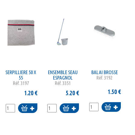
SERPILLIERE 50 X
ENSEMBLE SEAU
BALAI BROSSE
55
ESPAGNOL
Réf.
3192
Réf.
3197
Réf.
3351
1.50
€
1.20
€
5.20
€
Ajouter
Ajouter
Ajouter
au
au
au
panier
panier
panier