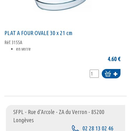
PLAT A FOUR OVALE 30 x 21 cm
Réf.
3155A
en verre
4.60
€
Ajouter
au
panier
SFPL - Rue d’Arcole - ZA du Verron - 85200
Longèves
02 28 13 02 46