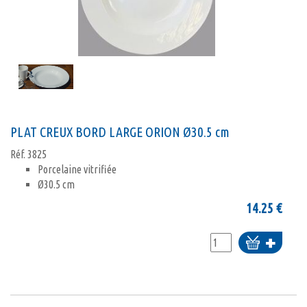
PLAT CREUX BORD LARGE ORION Ø30.5 cm
Réf.
3825
Porcelaine vitrifiée
Ø30.5 cm
14.25
€
Ajouter
au
panier