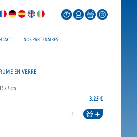
NTACT
NOS PARTENAIRES
GRUME EN VERRE
15 x 7 cm
3.25
€
Ajouter
au
panier