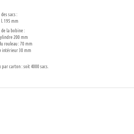
des sacs :
 l. 195 mm
de la bobine :
cylindre 200 mm
du rouleau : 70 mm
 ø intérieur 30 mm
x par carton : soit 4000 sacs.