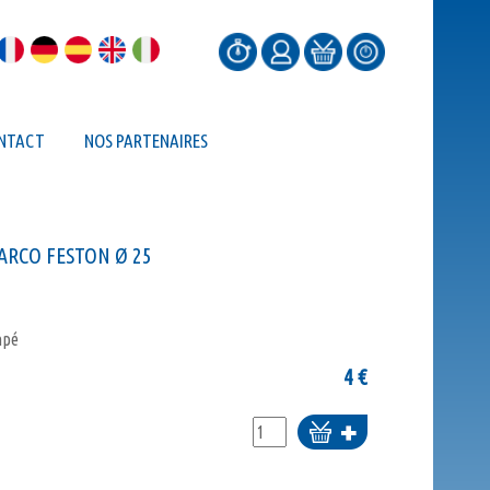
NTACT
NOS PARTENAIRES
ARCO FESTON Ø 25
mpé
4
€
Ajouter
au
panier