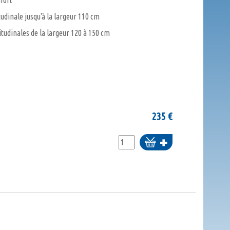
fort
tudinale jusqu'à la largeur 110 cm
itudinales de la largeur 120 à 150 cm
235
€
Ajouter
au
panier