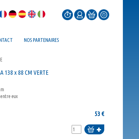
NTACT
NOS PARTENAIRES
TE
A 138 x 88 CM VERTE
 cm
 entre eux
53
€
Ajouter
au