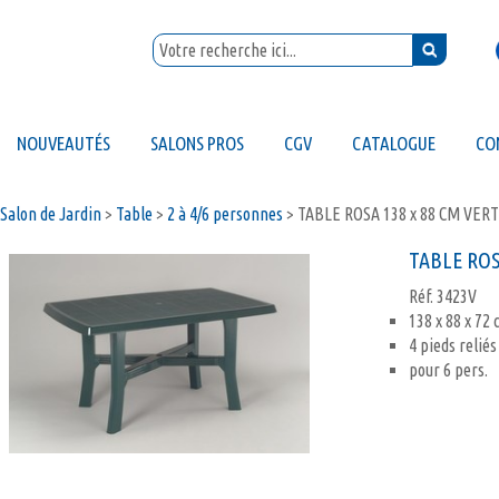
NOUVEAUTÉS
SALONS PROS
CGV
CATALOGUE
CO
Salon de Jardin
>
Table
>
2 à 4/6 personnes
>
TABLE ROSA 138 x 88 CM VER
TABLE ROS
Réf.
3423V
138 x 88 x 72
4 pieds reliés
pour 6 pers.