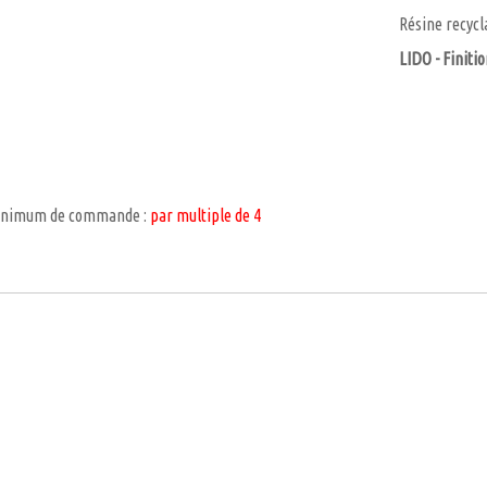
Résine recycl
LIDO - Finiti
inimum de commande :
par multiple de 4