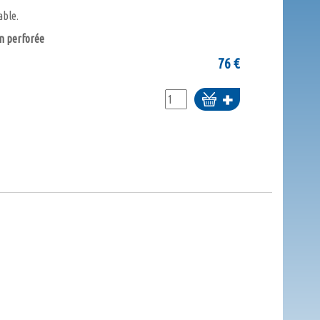
able.
on perforée
76
€
Ajouter
au
panier