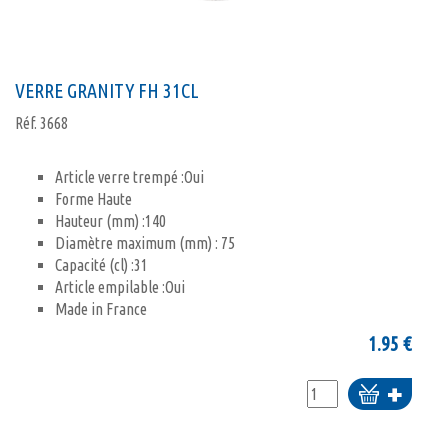
VERRE GRANITY FH 31CL
Réf.
3668
Article verre trempé :Oui
Forme Haute
Hauteur (mm) :140
Diamètre maximum (mm) : 75
Capacité (cl) :31
Article empilable :Oui
Made in France
1.95
€
Ajouter
au
panier