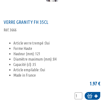
VERRE GRANITY FH 35CL
Réf.
3666
Article verre trempé :Oui
Forme Haute
Hauteur (mm) :121
Diamètre maximum (mm) :84
Capacité (cl) :35
Article empilable :Oui
Made in France
1.97
€
Ajouter
au
panier